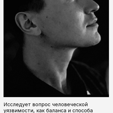
Исследует вопрос человеческой
уязвимости, как баланса и способа
взаимодействия с миром. Работает в
скульптуре с образом хрупкости — не
как слабости, а как глубинной формы
человеческой силы.
О ХУДОЖНИКЕ
Живёт и работает в Санкт-Петербурге.
Родился в 1992 г в Забайкальском крае.
По настоящему самобытно высказывание
автора зазвучало в его скульптурных работах,