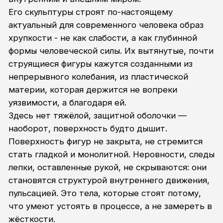
вертикаль держится на тонкости, на
внутреннем балансе.
Его устойчивость не в изоляции, а в
способности пропускать, реагировать,
изменяться. Хрупкость становится
пространством, где человек не распадается, а
собирается - в подлинную, живую вертикаль.
Хрупкость в этой оптике — не трещина, а
пространство чувствительности. Эти
вытянутые, вибрирующие формы говорят о
существовании, которое не пытается
оградиться от сложности, а находит в её
давлении собственный ритм, собственную
устойчивость и собственную силу.
Образование:
2009 - 2014
ЕХУ им. Шадра. Екатеринбург
2014 - 2020
Cанкт-Петербургская Академия
Художеств им. И.Е. Репина. Под руководством
Ю.Калюты
ИЗБРАННЫЕ ВЫСТАВКИ