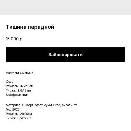
Тишина парадной
15 000
р.
Забронировать
Настасья Смолина
Офорт
Размеры: 32х23 см
Тираж: 2,6/15 шт
Без оформления
Материалы: Офорт: офорт, сухая игла, акватинта
Год: 2023
Размеры: 21х25см
Тираж: 3;5/15 шт