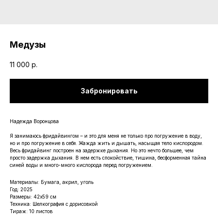
Медузы
11 000
р.
Забронировать
Надежда Воронцова
Я занимаюсь фридайвингом – и это для меня не только про погружение в воду,
но и про погружение в себя. Жажда жить и дышать, насыщая тело кислородом.
Весь фридайвинг построен на задержке дыхания. Но это нечто большее, чем
просто задержка дыхания. В нем есть спокойствие, тишина, бесформенная тайна
синей воды и много-много кислорода перед погружением.
Материалы: Бумага, акрил, уголь
Год: 2025
Размеры: 42х59 см
Техника: Шелкография с дорисовкой
Тираж: 10 листов