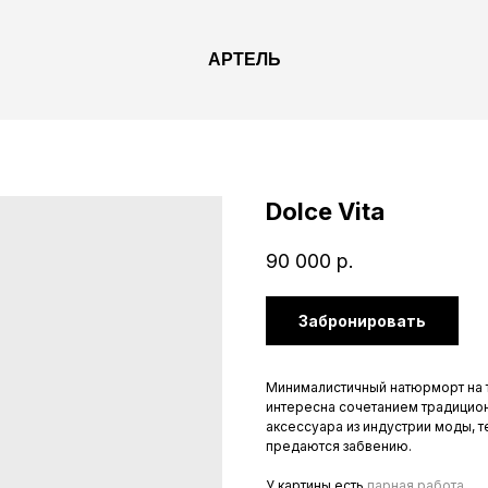
АРТЕЛЬ
Dolce Vita
90 000
р.
Забронировать
Минималистичный натюрморт на т
интересна сочетанием традицион
аксессуара из индустрии моды, т
предаются забвению.
У картины есть
парная работа
.